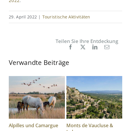
2022
.
29. April 2022
|
Touristische Aktivitäten
Teilen Sie Ihre Entdeckung
Facebook
X
LinkedIn
E-
Mail
Verwandte Beiträge
Alpilles und Camargue
Monts de Vaucluse &
Bes