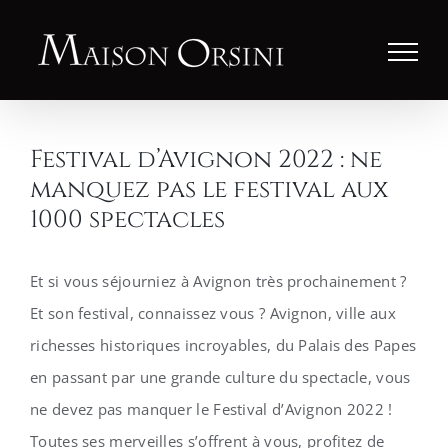
Passer
au
contenu
Festival d’Avignon 2022 : ne
manquez pas le festival aux
1000 spectacles
Et si vous séjourniez à Avignon très prochainement ?
Et son festival, connaissez vous ? Avignon, ville aux
richesses historiques incroyables, du Palais des Papes
en passant par une grande culture du spectacle, vous
ne devez pas manquer le Festival d’Avignon 2022 !
Toutes ses merveilles s’offrent à vous, profitez de