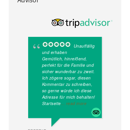
Unauffällig
und erhaben
ve
Gemütlich, hinreißend,
d
perfekt für die Familie und
da
sicher wunderbar zu zweit.
al
Ich zögere sogar, diesen
v
Kommentar zu schreiben,
H
so gerne würde ich diese
14
Adresse für mich behalten!
r
Startseite
... read more
MARCJ60