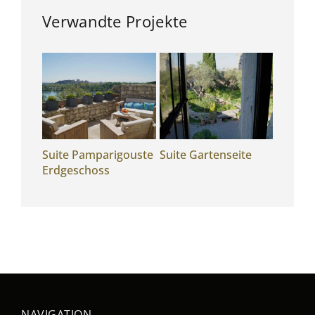
Verwandte Projekte
9
Suite Pamparigouste
Suite Gartenseite
Blaues
Erdgeschoss
NAVIGATION