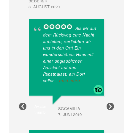
18. JULI 
BEBER2R
8. AUGUST 2020
Als wir auf
fr
dem Rückweg eine Nacht
vo
anhielten, verliebten wir
ha
uns in den Ort! Ein
Wi
wunderschönes Haus mit
an
einer unglaublichen
an
Aussicht auf den
Se
Papstpalast, ein Dorf
Sp
voller
... read more
gu
m
SGCAMILIA
7. JUNI 2019