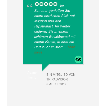
Im
Sommer genießen Sie
einen herrlichen Blick auf
du
Avignon und den
A
Papstpalast. Im Winter
üb
dinieren Sie in einem
Or
schönen Gewölbesaal mit
Gä
einem Kamin, in dem ein
Bl
Holzfeuer knistert.
... read
60
more
mi
De
EIN MITGLIED VON
TRIPADVISOR
5 APRIL 2019