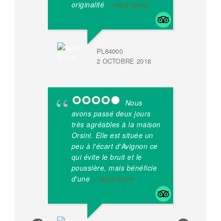
originalité
... read more
ra
d
PL84000
2 OCTOBRE 2018
SYLDEC3
25 JUILLE
Nous
avons passé deux jours
li
très agréables à la maison
pr
Orsini. Elle est située un
se
peu à l'écart d'Avignon ce
ég
qui évite le bruit et le
ta
poussière, mais bénéficie
pe
d'une
... read more
vu
À 