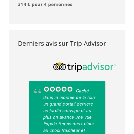
314 € pour 4 personnes
Derniers avis sur Trip Advisor
Caché
dans la montée de la tour
fa
un grand portail derriere
im
un jardin sauvage et au
Vi
plus on avance une vue
ma
Papale Repas deux plats
pl
au choix fraicheur et
de