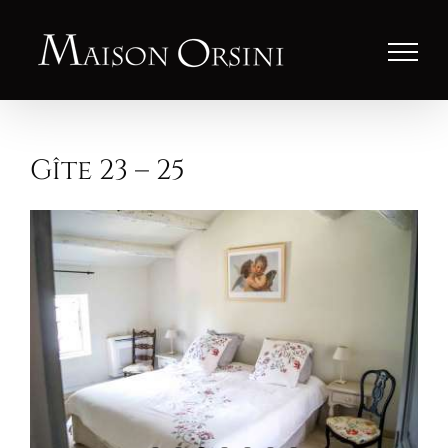
Passer
au
contenu
Gîte 23 – 25
Agrandir
l'image