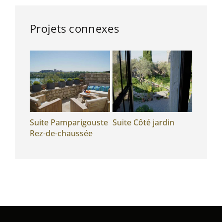
Projets connexes
igouste
Suite Pamparigouste
Suite Côté jardin
Chambr
Rez-de-chaussée