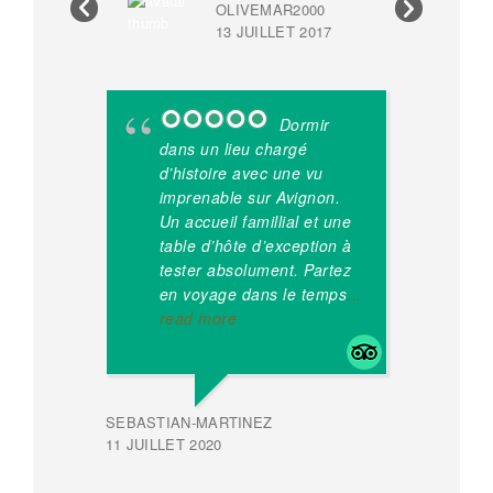
OLIVEMAR2000
13 JUILLET 2017
L1007UJV
12 SEPT
Dormir
dans un lieu chargé
b
d’histoire avec une vu
re
imprenable sur Avignon.
Un accueil famillial et une
Un
table d’hôte d’exception à
jo
tester absolument. Partez
si
en voyage dans le temps
...
et
read more
MORGAN
SEBASTIAN-MARTINEZ
18 JUIN 2
11 JUILLET 2020